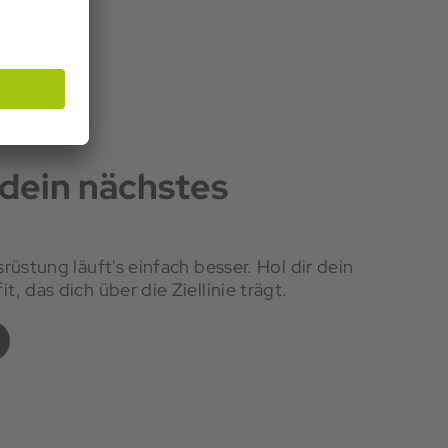
 dein nächstes
rüstung läuft's einfach besser. Hol dir dein
, das dich über die Ziellinie trägt.