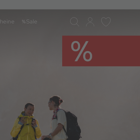
heine
Sale
Suche
Log-in
Merkliste