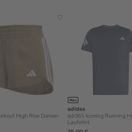
Neu
adidas
orkout High Rise Damen
adi365 Iconing Running H
Laufshirt
€
35,00 €