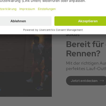
adidas
Bereit für
Rennen?
Mit der richtigen Aus
perfektes Lauf-Outfit
Jetzt entdecken