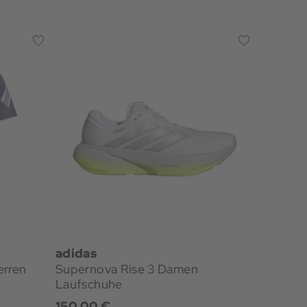
Neu
adidas
adidas
erren
Supernova Rise 3 Damen
adi365 
Laufschuhe
Laufsho
150,00 €
40,00 