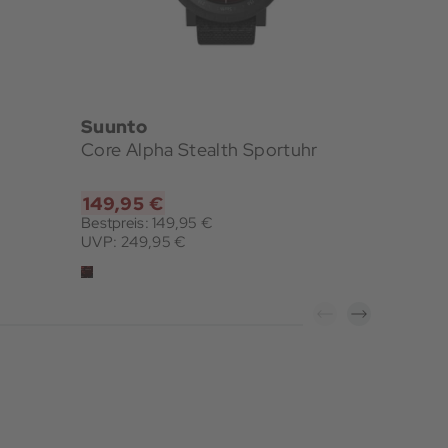
Suunto
On
Core Alpha Stealth Sportuhr
Cloud X
149,95 €
119,95
Bestpreis: 149,95 €
Bestpreis
UVP: 249,95 €
UVP: 160