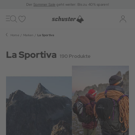
Der
Sommer Sale
geht weiter: Bis zu 40% sparen!
Toggle
navigation
Merkliste
Log-i
Home
Marken
La Sportiva
La Sportiva
190 Produkte