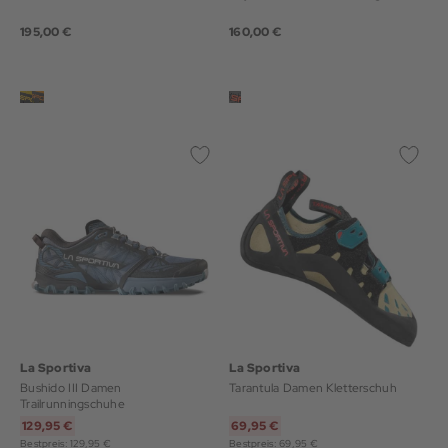
195,00 €
160,00 €
La Sportiva
La Sportiva
Bushido III Damen
Tarantula Damen Kletterschuh
Trailrunningschuhe
129,95 €
69,95 €
Bestpreis: 129,95 €
Bestpreis: 69,95 €