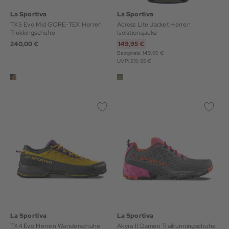
La Sportiva
La Sportiva
TX5 Evo Mid GORE-TEX Herren
Across Lite Jacket Herren
Trekkingschuhe
Isolationsjacke
240,00 €
149,95 €
Bestpreis: 149,95 €
UVP: 219,95 €
La Sportiva
La Sportiva
TX4 Evo Herren Wanderschuhe
Akyra II Damen Trailrunningschuhe