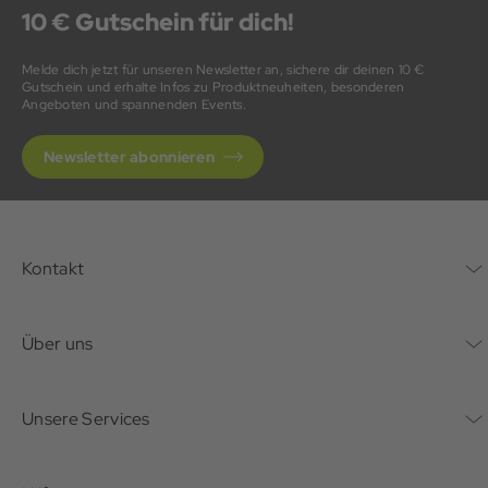
10 € Gutschein für dich!
Melde dich jetzt für unseren Newsletter an, sichere dir deinen 10 €
Gutschein und erhalte Infos zu Produktneuheiten, besonderen
Angeboten und spannenden Events.
Newsletter abonnieren
Kontakt
Kontaktformular
Über uns
Unternehmen
Unsere Services
Nachhaltigkeit
Bonusprogramm