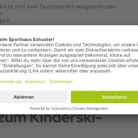
dukte sind vom Tauschsystem ausgeschlossen.
m.
lich.
Tausch in kürzere Längen möglich.
 Verfügbarkeit, um neue oder gebrauchte, frisch
and befindliche Produkte.
ndung benötigen wir einen Skischuh des Kindes
 und Fahrkönnen.
gseinstellung. Bitte vor der Anfahrt informieren,
.
zum Kinderski-