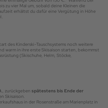
eine einmalige Gebühr von 150 €.* Während der
is zu vier Mal um, sobald deine Kleinen die
ufzeit erhältst du dafür eine Vergütung in Höhe
l.
Start des Kinderski-Tauschsystems noch weitere
nd warm in ihre erste Skisaison starten, bekommst
ausrüstung (Skischuhe, Helm, Stöcke,
0.
, zurückgeben
spätestens bis Ende der
en Skisaison.
erkaufshaus in der Rosenstraße am Marienplatz in