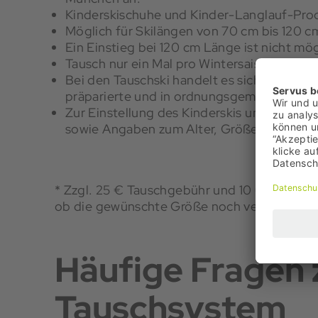
Kinderskischuhe und Kinder-Langlauf-Pro
Möglich für Skilängen von 70 cm bis 120 c
Ein Einstieg bei 120 cm Länge ist nicht mög
Tausch nur ein Mal pro Wintersaison, kein 
Bei den Tauschski handelt es sich, je nach
präparierte und in ordnungsgemäßem Zust
Zur Einstellung des Kinderskis und der Bi
sowie Angaben zum Alter, Größe, Gewicht
*
Zzgl. 25 € Tauschgebühr und 10 € je Bindun
ob die gewünschte Größe noch verfügbar ist
Häufige Fragen 
Tauschsystem