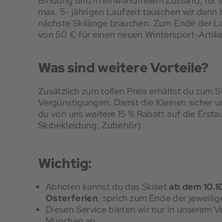
Bindung und in einwandfreiem Zustand, für 
max. 5- jährigen Laufzeit tauschen wir dann b
nächste Skilänge brauchen. Zum Ende der La
von 50 € für einen neuen Wintersport-Artike
Was sind weitere Vorteile?
Zusätzlich zum tollen Preis erhältst du zum 
Vergünstigungen. Damit die Kleinen sicher u
du von uns weitere 15 % Rabatt auf die Erst
Skibekleidung, Zubehör).
Wichtig:
Abholen kannst du das Skiset
ab dem 10.1
Osterferien
, sprich zum Ende der jeweilig
Diesen Service bieten wir nur in unserem V
München an.