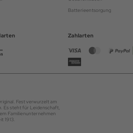
Batterieentsorgung
darten
Zahlarten
iginal. Fest verwurzelt am
. Es steht für Leidenschaft,
 dem Familienunternehmen
t 1913.