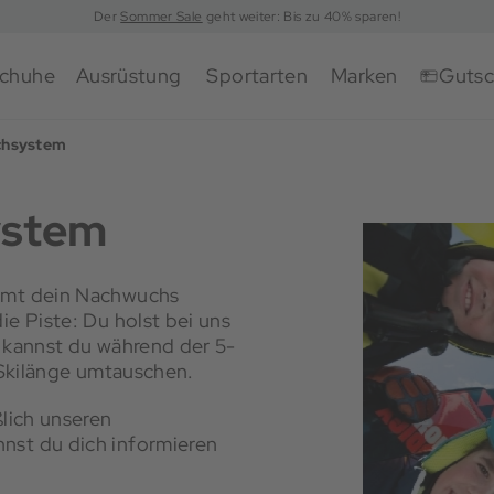
Der
Sommer Sale
geht weiter: Bis zu 40% sparen!
chuhe
Ausrüstung
Sportarten
Marken
Gutsc
schsystem
ystem
ommt dein Nachwuchs
ie Piste: Du holst bei uns
s kannst du während der 5-
e Skilänge umtauschen.
ßlich unseren
nst du dich informieren