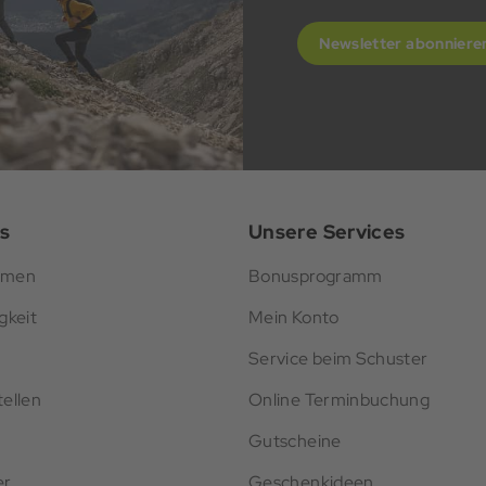
Newsletter abonniere
s
Unsere Services
hmen
Bonusprogramm
gkeit
Mein Konto
Service beim Schuster
ellen
Online Terminbuchung
Gutscheine
er
Geschenkideen